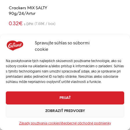
Crackers MIX SALTY
90g/24/Artur
0.32
€
(7.68€ / box)
s DPH
PRIDAŤ DO
-
+
KOŠÍKA
Spravujte súhlas so súbormi
cookie
Na poskytovanie tých najlepších skúseností používame technológie, ako sú
súbory cookie na ukladanie a/alebo prístup k informáciám o zariadení. Súhlas
s týmito technológiami nám umožní spracovávať údaje, ako je správanie pri
prehliadaní alebo jedinečné ID na tejto stránke. Nesúhlas alebo odvolanie
súhlasu môže nepriaznivo ovplyvniť určité vlastnosti a funkcie.
Copyright © PPRESS, s.r.o. 2024. Všetky práva vyhradené.
PRIJAŤ
Created by
blueera.
ZOBRAZIŤ PREDVOĽBY
Zásady používania cookies
Všeobecné obchodné podmienky