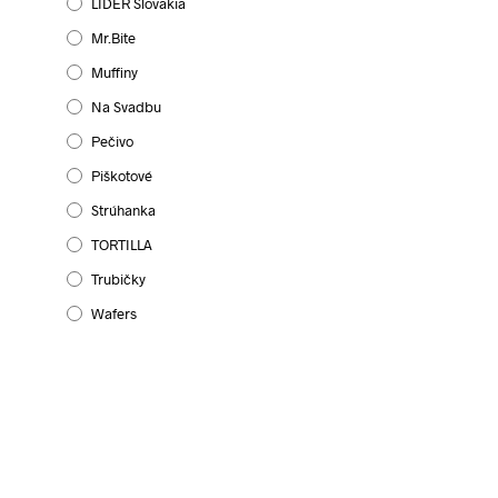
LIDER Slovakia
Mr.Bite
Muffiny
Na Svadbu
Pečivo
Piškotové
Strúhanka
TORTILLA
Trubičky
Wafers