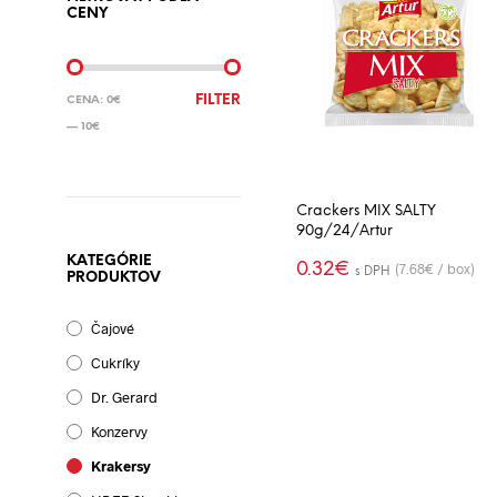
CENY
MINIMÁLNA
MAXIMÁLNA
FILTER
CENA:
0€
CENA
CENA
—
10€
Crackers MIX SALTY
90g/24/Artur
KATEGÓRIE
0.32
€
(7.68€ / box)
s DPH
PRODUKTOV
PRIDAŤ DO
-
+
KOŠÍKA
Čajové
Cukríky
Dr. Gerard
Konzervy
Krakersy