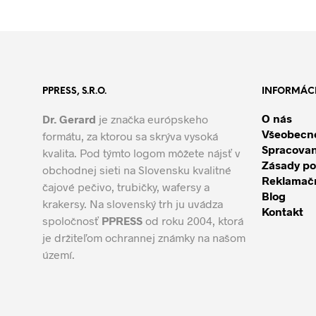
PPRESS, S.R.O.
INFORMÁC
O nás
Dr. Gerard
je značka európskeho
Všeobecn
formátu, za ktorou sa skrýva vysoká
Spracovan
kvalita. Pod týmto logom môžete nájsť v
Zásady po
obchodnej sieti na Slovensku kvalitné
Reklamačn
čajové pečivo, trubičky, wafersy a
Blog
krakersy. Na slovenský trh ju uvádza
Kontakt
spoločnosť
PPRESS
od roku 2004, ktorá
je držiteľom ochrannej známky na našom
území.