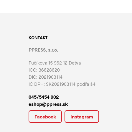
KONTAKT
PPRESS, s.r.o.
Fučíkova 15 962 12 Detva
IČO: 36628620
DIČ: 2021903114
IČ DPH: SK2021903114 podľa §4
045/5454 902
eshop@ppress.sk
Facebook
Instagram