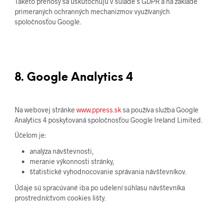
Takéto prenosy sa uskutočňujú v súlade s GDPR a na základe
primeraných ochranných mechanizmov využívaných
spoločnosťou Google.
8. Google Analytics 4
Na webovej stránke
www.ppress.sk
sa používa služba Google
Analytics 4 poskytovaná spoločnosťou Google Ireland Limited.
Účelom je:
analýza návštevnosti,
meranie výkonnosti stránky,
štatistické vyhodnocovanie správania návštevníkov.
Údaje sú spracúvané iba po udelení súhlasu návštevníka
prostredníctvom cookies lišty.