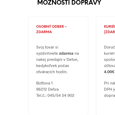
MOŽNOSTI DOPRAVY
OSOBNÝ ODBER –
KURIÉR
ZDARMA
(ZDAR
Svoj tovar si
Doruč
vyzdvihnete
zdarma
na
kurié
našej predajni v Detve,
spolo
kedykoľvek počas
účtov
otváracích hodín.
4.00€
Bottova 1
Pri n
96212 Detva
DPH j
Tel.č.: 045/54 54 902
dopr