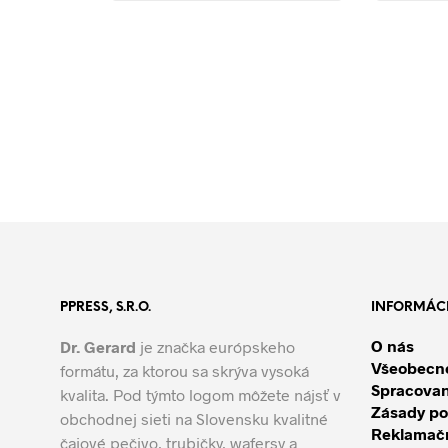
PPRESS, S.R.O.
INFORMÁC
O nás
Dr. Gerard
je značka európskeho
Všeobecn
formátu, za ktorou sa skrýva vysoká
Spracovan
kvalita. Pod týmto logom môžete nájsť v
Zásady po
obchodnej sieti na Slovensku kvalitné
Reklamačn
čajové pečivo, trubičky, wafersy a