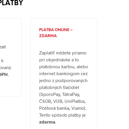
PLATBY
PLATBA ONLINE –
ZDARMA
zatí
Zaplatiť môžete priamo
pri objednávke a to
 k
platobnou kartou, alebo
ovaný
internet bankingom cez
 DPH
.
jedno z podporovaných
platobných tlačidiel
(SporoPay, TatraPay,
ČSOB, VÚB, UniPlatba,
Poštová banka, Viamo).
Tento spôsob platby je
zdarma
.