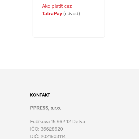
Ako platiť cez
TatraPay
(návod)
KONTAKT
PPRESS, s.r.o.
Fučíkova 15 962 12 Detva
IČO: 36628620
DIČ: 2021903114