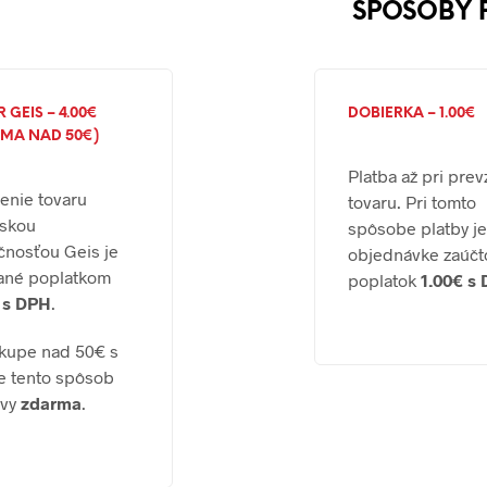
SPÔSOBY 
 GEIS – 4.00€
DOBIERKA – 1.00€
MA NAD 50€)
Platba až pri prev
enie tovaru
tovaru. Pri tomto
rskou
spôsobe platby je
čnosťou Geis je
objednávke zaúčt
ané poplatkom
poplatok
1.00€ s
 s DPH
.
ákupe nad 50€ s
e tento spôsob
avy
zdarma
.