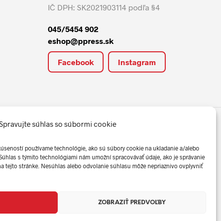
IČ DPH: SK2021903114 podľa §4
045/5454 902
eshop@ppress.sk
Facebook
Instagram
Spravujte súhlas so súbormi cookie
kúseností používame technológie, ako sú súbory cookie na ukladanie a/alebo
 Súhlas s týmito technológiami nám umožní spracovávať údaje, ako je správanie
 na tejto stránke. Nesúhlas alebo odvolanie súhlasu môže nepriaznivo ovplyvniť
Created by
blueera.
ZOBRAZIŤ PREDVOĽBY