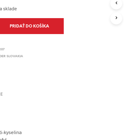
na sklade
PRIDAŤ DO KOŠÍKA
207
IDER SLOVAKIA
JE
i-kyselina
fyl.