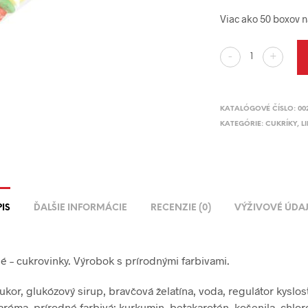
Viac ako 50 boxov 
-
+
KATALÓGOVÉ ČÍSLO:
00
KATEGÓRIE:
CUKRÍKY
,
L
IS
ĎALŠIE INFORMÁCIE
RECENZIE (0)
VÝŽIVOVÉ ÚDA
é – cukrovinky. Výrobok s prírodnými farbivami.
ukor, glukózový sirup, bravčová želatína, voda, regulátor kyslost
aróma, prírodné farbivá: kurkumin, betakarotén, košenila, chloro