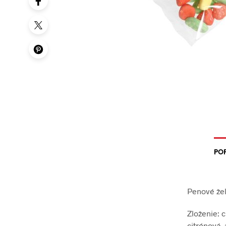
POP
Penové žel
Zloženie: c
citrónová, 