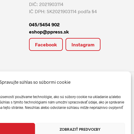
DIČ: 2021903114
IČ DPH: SK2021903114 podľa §4
045/5454 902
eshop@ppress.sk
Facebook
Instagram
Spravujte súhlas so súbormi cookie
kúseností používame technológie, ako sú súbory cookie na ukladanie a/alebo
 Súhlas s týmito technológiami nám umožní spracovávať údaje, ako je správanie
 na tejto stránke. Nesúhlas alebo odvolanie súhlasu môže nepriaznivo ovplyvniť
Created by
blueera.
ZOBRAZIŤ PREDVOĽBY