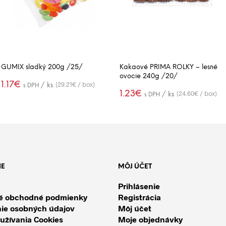
GUMIX sladký 200g /25/
Kakaové PRIMA ROLKY – lesné
ovocie 240g /20/
1.17
€
(29.21€ / box)
/ ks
s DPH
1.23
€
(24.60€ / box)
/ ks
s DPH
PRIDAŤ DO
-
+
KOŠÍKA
PRIDAŤ DO
-
+
KOŠÍKA
IE
MÔJ ÚČET
Prihlásenie
é obchodné podmienky
Registrácia
ie osobných údajov
Môj účet
užívania Cookies
Moje objednávky