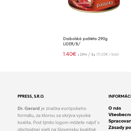
Diabolská paštéta 290g
LIDER/8/
1.40
€
(11.23€ / box)
/ ks
s DPH
PRIDAŤ DO
-
+
KOŠÍKA
PPRESS, S.R.O.
INFORMÁC
O nás
Dr. Gerard
je značka európskeho
Všeobecn
formátu, za ktorou sa skrýva vysoká
Spracovan
kvalita. Pod týmto logom môžete nájsť v
Zásady po
obchodnej sieti na Slovensku kvalitné