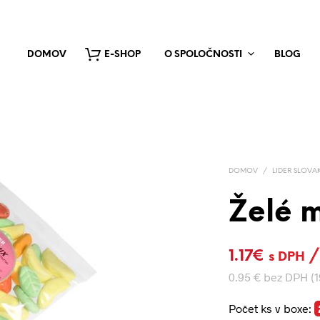
DOMOV
E-SHOP
O SPOLOČNOSTI
BLOG
DOMOV
/
LIDER SLOVA
Želé 
1.17
€
/
s DPH
0.95 € bez DPH (1
Počet ks v boxe: