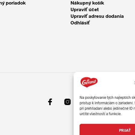
ý poriadok
Nákupný košík
Upraviť účet
Upraviť adresu dodania
Odhlásiť
Na poskytovanie tých najlepších s
prístup k informáciám o zariadení.
pri prehliadaní alebo jedinečné ID
určité vlastnosti a funkcie.
PRIJAŤ