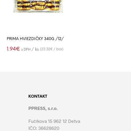
PRIMA HVIEZDIČKY 340G /12/
1.94
€
(23.32€ / box)
/ ks
s DPH
PRIDAŤ DO
-
+
KOŠÍKA
KONTAKT
PPRESS, s.r.o.
Fučíkova 15 962 12 Detva
IČO: 36628620