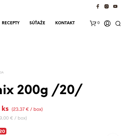
0
RECEPTY
SÚŤAŽE
KONTAKT
KIA
mix 200g /20/
 ks
(23.37 € / box)
9.00 € / box)
20