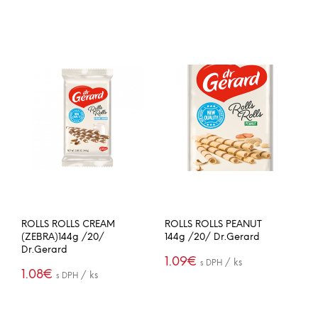
ROLLS ROLLS CREAM
ROLLS ROLLS PEANUT
(ZEBRA)144g /20/
144g /20/ Dr.Gerard
Dr.Gerard
1.09
€
/ ks
s DPH
1.08
€
/ ks
s DPH
(21.89€ / box)
(21.65€ / box)
PRIDAŤ DO
-
+
KOŠÍKA
PRIDAŤ DO
-
+
KOŠÍKA