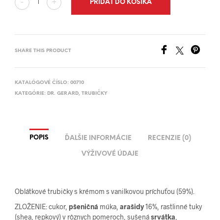
PRIDAŤ DO KOŠÍKA
-
+
SHARE THIS PRODUCT
KATALÓGOVÉ ČÍSLO:
00710
KATEGÓRIE:
DR. GERARD
,
TRUBIČKY
POPIS
ĎALŠIE INFORMÁCIE
RECENZIE (0)
VÝŽIVOVÉ ÚDAJE
Oblátkové trubičky s krémom s vanilkovou príchuťou (59%).
ZLOŽENIE: cukor,
pšeničná
múka,
arašidy
16%, rastlinné tuky
(shea, repkový) v rôznych pomeroch, sušená
srvátka
,