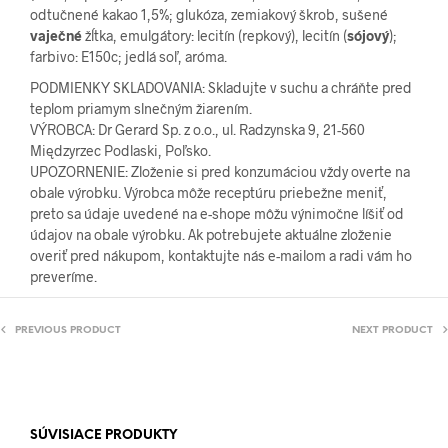
odtučnené kakao 1,5%; glukóza, zemiakový škrob, sušené
vaječné
žĺtka, emulgátory: lecitín (repkový), lecitín (
sójový
);
farbivo: E150c; jedlá soľ, aróma.
PODMIENKY SKLADOVANIA: Skladujte v suchu a chráňte pred
teplom priamym slnečným žiarením.
VÝROBCA: Dr Gerard Sp. z o.o., ul. Radzynska 9, 21-560
Międzyrzec Podlaski, Poľsko.
UPOZORNENIE: Zloženie si pred konzumáciou vždy overte na
obale výrobku. Výrobca môže receptúru priebežne meniť,
preto sa údaje uvedené na e-shope môžu výnimočne líšiť od
údajov na obale výrobku. Ak potrebujete aktuálne zloženie
overiť pred nákupom, kontaktujte nás e-mailom a radi vám ho
preveríme.
PREVIOUS PRODUCT
NEXT PRODUCT
SÚVISIACE PRODUKTY