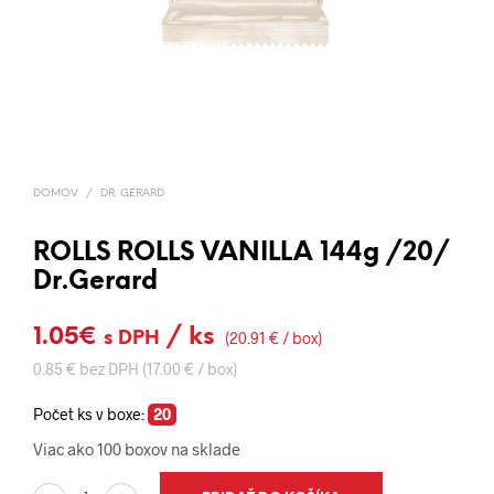
DOMOV
/
DR. GERARD
ROLLS ROLLS VANILLA 144g /20/
Dr.Gerard
1.05
€
/ ks
s DPH
(20.91 € / box)
0.85 € bez DPH (17.00 € / box)
Počet ks v boxe:
20
Viac ako 100 boxov na sklade