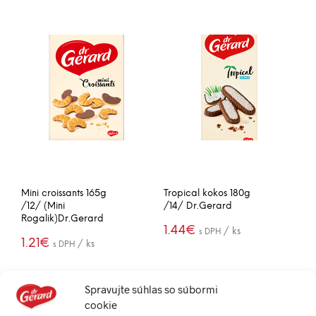
Mini croissants 165g
Tropical kokos 180g
/12/ (Mini
/14/ Dr.Gerard
Rogalik)Dr.Gerard
1.44
€
/ ks
s DPH
1.21
€
/ ks
s DPH
(20.15€ / box)
(14.46€ / box)
PRIDAŤ DO
-
+
KOŠÍKA
PRIDAŤ DO
-
+
KOŠÍKA
Spravujte súhlas so súbormi
cookie