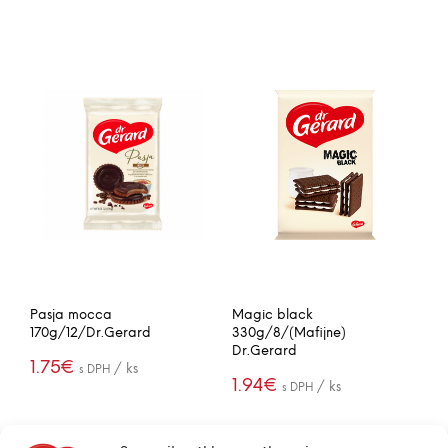
PRIDAŤ DO
PRIDAŤ DO
-
+
-
+
KOŠÍKA
KOŠÍKA
Pasja mocca
Magic black
170g/12/Dr.Gerard
330g/8/(Mafijne)
Dr.Gerard
1.75
€
/ ks
s DPH
1.94
€
/ ks
s DPH
(20.96€ / box)
(15.55€ / box)
PRIDAŤ DO
-
+
KOŠÍKA
PRIDAŤ DO
-
+
KOŠÍKA