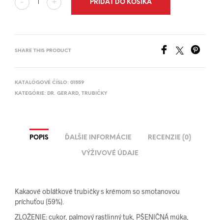
PRIDAŤ DO KOŠÍKA
-
+
SHARE THIS PRODUCT
KATALÓGOVÉ ČÍSLO:
01559
KATEGÓRIE:
DR. GERARD
,
TRUBIČKY
POPIS
ĎALŠIE INFORMÁCIE
RECENZIE (0)
VÝŽIVOVÉ ÚDAJE
Kakaové oblátkové trubičky s krémom so smotanovou
príchuťou (59%).
ZLOŽENIE: cukor, palmový rastlinný tuk, PŠENIČNÁ múka,