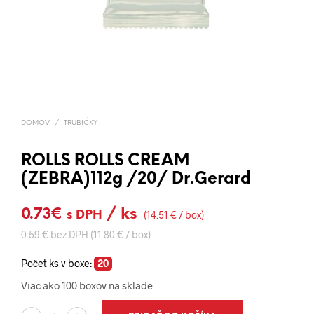
DOMOV
/
TRUBIČKY
ROLLS ROLLS CREAM
(ZEBRA)112g /20/ Dr.Gerard
0.73
€
/ ks
s DPH
(14.51 € / box)
0.59 € bez DPH (11.80 € / box)
Počet ks v boxe:
20
Viac ako 100 boxov na sklade