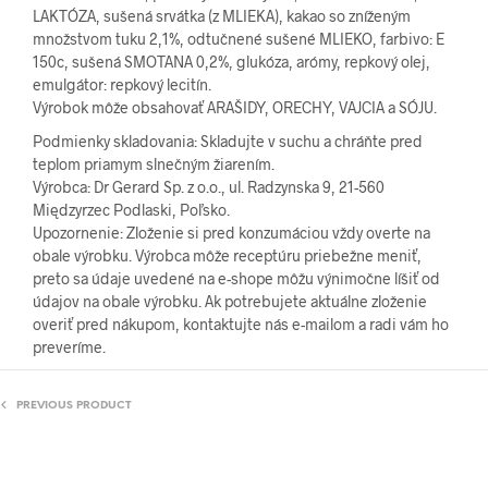
LAKTÓZA, sušená srvátka (z MLIEKA), kakao so zníženým
množstvom tuku 2,1%, odtučnené sušené MLIEKO, farbivo: E
150c, sušená SMOTANA 0,2%, glukóza, arómy, repkový olej,
emulgátor: repkový lecitín.
Výrobok môže obsahovať ARAŠIDY, ORECHY, VAJCIA a SÓJU.
Podmienky skladovania: Skladujte v suchu a chráňte pred
teplom priamym slnečným žiarením.
Výrobca: Dr Gerard Sp. z o.o., ul. Radzynska 9, 21-560
Międzyrzec Podlaski, Poľsko.
Upozornenie: Zloženie si pred konzumáciou vždy overte na
obale výrobku. Výrobca môže receptúru priebežne meniť,
preto sa údaje uvedené na e-shope môžu výnimočne líšiť od
údajov na obale výrobku. Ak potrebujete aktuálne zloženie
overiť pred nákupom, kontaktujte nás e-mailom a radi vám ho
preveríme.
PREVIOUS PRODUCT