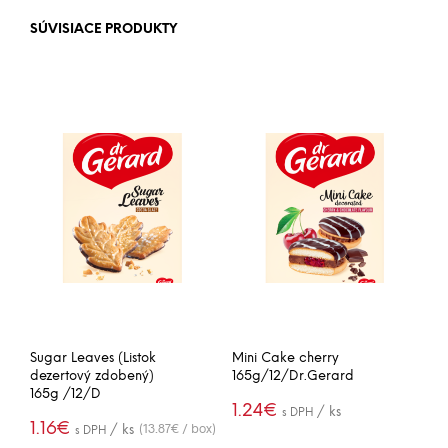
SÚVISIACE PRODUKTY
Sugar Leaves (Listok
Mini Cake cherry
dezertový zdobený)
165g/12/Dr.Gerard
165g /12/D
1.24
€
/ ks
s DPH
1.16
€
(13.87€ / box)
/ ks
s DPH
(14.91€ / box)