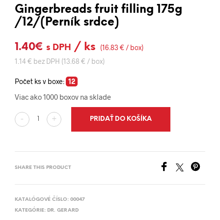
Gingerbreads fruit filling 175g
/12/(Perník srdce)
1.40
€
/ ks
s DPH
(16.83 € / box)
1.14 € bez DPH (13.68 € / box)
Počet ks v boxe:
12
Viac ako 1000 boxov na sklade
PRIDAŤ DO KOŠÍKA
-
+
SHARE THIS PRODUCT
KATALÓGOVÉ ČÍSLO:
00047
KATEGÓRIE:
DR. GERARD