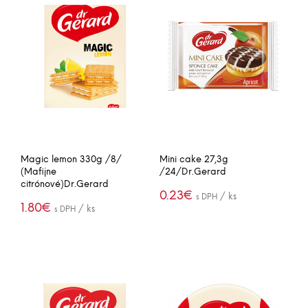
Magic lemon 330g /8/
Mini cake 27,3g
(Mafijne
/24/Dr.Gerard
citrónové)Dr.Gerard
0.23
€
/ ks
s DPH
1.80
€
/ ks
s DPH
(5.61€ / box)
(14.37€ / box)
PRIDAŤ DO
-
+
KOŠÍKA
PRIDAŤ DO
-
+
KOŠÍKA