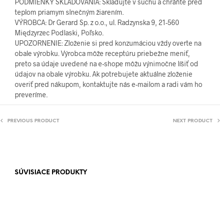
PODMIENKY SKLADOVANIA: Skladujte v suchu a chráňte pred
teplom priamym slnečným žiarením.
VÝROBCA: Dr Gerard Sp. z o.o., ul. Radzynska 9, 21-560
Międzyrzec Podlaski, Poľsko.
UPOZORNENIE: Zloženie si pred konzumáciou vždy overte na
obale výrobku. Výrobca môže receptúru priebežne meniť,
preto sa údaje uvedené na e-shope môžu výnimočne líšiť od
údajov na obale výrobku. Ak potrebujete aktuálne zloženie
overiť pred nákupom, kontaktujte nás e-mailom a radi vám ho
preveríme.
PREVIOUS PRODUCT
NEXT PRODUCT
SÚVISIACE PRODUKTY