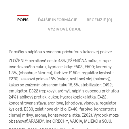
POPIS
ĎALŠIE INFORMÁCIE
RECENZIE (0)
VÝŽIVOVÉ ÚDAJE
Perníčky s náplňou s ovocnou príchuťou v kakaovej poleve.
ZLOŽENIE: perníkové cesto 48% [PŠENIČNÁ múka, sirup z
invertovaného cukru, kypriace látky: E503, E500; koreniny
1,3%, (obsahuje škoricu), farbivo: E150c; regulátor kyslosti:
E270], kakaová poleva 28% [cukor, rastlinný olej (palmový),
kakao so znížením obsahom tuku 15,5%, stabilizátor: E492;
emulgátor: E322 (repkový); arómy], náplň s ovocnou príchuťou
24% (jablkový pretlak, cukor, hygroskopická látka: E422;
koncentrovaná šťava: aróniová, jahodová, višňová; regulátor
kyslosti: E330; želatínové činidlo: E440; farbivo: koncentrát z
čiernej mrkvy; aróma, konzervačná látka: E202). Výrobok môže
obsahovať ARAŠIDY, iné ORECHY, VAJCIA, MLIEKO a SÓJU.