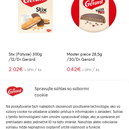
Stix (Patysie) 300g
Master piece 28,5g
/12/Dr.Gerard
/30/Dr.Gerard
2.02
€
0.42
€
/ ks
/ ks
s DPH
s DPH
(24.21€ / box)
(12.55€ / box)
PRIDAŤ DO
PRIDAŤ DO
-
+
-
+
KOŠÍKA
KOŠÍKA
Spravujte súhlas so súbormi
cookie
Na poskytovanie tých najlepších skúseností používame technológie, ako sú
súbory cookie na ukladanie a/alebo prístup k informáciám o zariadení. Súhlas
s týmito technológiami nám umožní spracovávať údaje, ako je správanie pri
prehliadaní alebo jedinečné ID na tejto stránke. Nesúhlas alebo odvolanie
súhlasu môže nepriaznivo ovplyvniť určité vlastnosti a funkcie.