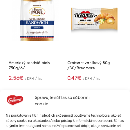
Americký sendvič biely
Croissant vanilkový 80g
750g/6/
/30/Breamore
2.56
€
0.47
€
/ ks
/ ks
s DPH
s DPH
(30.70€ / box)
(14.02€ / box)
PRIDAŤ DO
PRIDAŤ DO
-
+
-
+
KOŠÍKA
KOŠÍKA
Spravujte súhlas so súbormi
cookie
Na poskytovanie tých najlepších skúseností používame technológie, ako sú
súbory cookie na ukladanie a/alebo prístup k informáciám o zariadení. Súhlas
s týmito technológiami nám umožní spracovávať údaje, ako je správanie pri