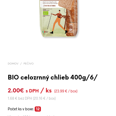
DOMOV
/
PEČIVO
BIO celozrnný chlieb 400g/6/
2.00
€
/ ks
s DPH
(23.99 € / box)
1.68 € bez DPH (20.16 € / box)
Počet ks v boxe:
12