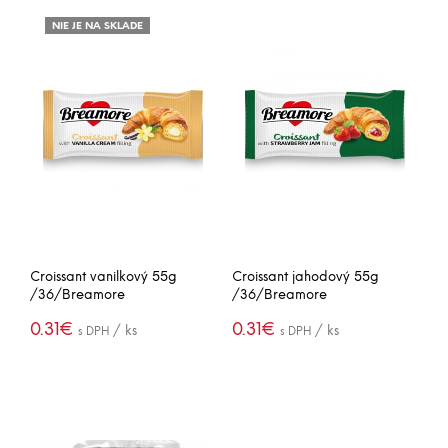
NIE JE NA SKLADE
Croissant vanilkový 55g
Croissant jahodový 55g
/36/Breamore
/36/Breamore
0.31
€
0.31
€
/ ks
/ ks
s DPH
s DPH
(11.07€ / box)
(11.07€ / box)
VIAC INFO
PRIDAŤ DO
-
+
KOŠÍKA