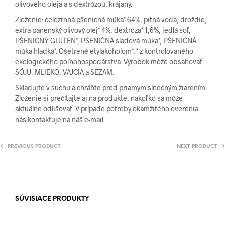
olivového oleja a s dextrózou, krájaný.
Zloženie: celozrnná pšeničná múka* 64%, pitná voda, droždie,
extra panenský olivový olej* 4%, dextróza* 1,6%, jedlá soľ,
PŠENIČNÝ GLUTÉN*, PŠENIČNÁ sladová múka*, PŠENIČNÁ
múka hladká*. Ošetrené etylakoholom*. * z kontrolovaného
ekologického poľnohospodárstva. Výrobok môže obsahovať
SÓJU, MLIEKO, VAJCIA a SEZAM.
Skladujte v suchu a chráňte pred priamym slnečným žiarením.
Zloženie si prečítajte aj na produkte, nakoľko sa môže
aktuálne odlišovať. V prípade potreby okamžitého overenia
nás kontaktuje na náš e-mail.
PREVIOUS PRODUCT
NEXT PRODUCT
SÚVISIACE PRODUKTY